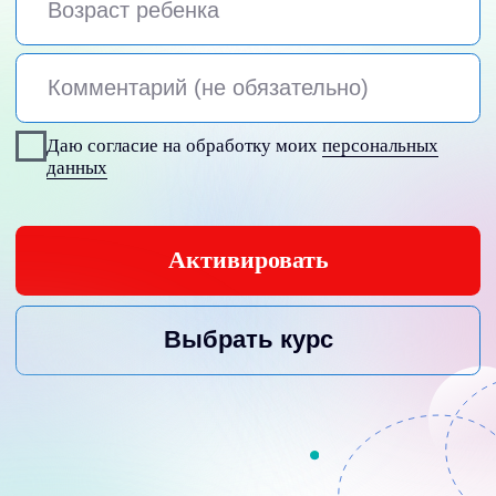
Активировать
Выбрать курс
Наверх ↑
Центр Дополнительного
Образования детей «СкиллПлюс»
© 2019 —
2026
ИП Бардукова Юлия Сергеевна
ИНН 615425556766 / ОГРНИП 314615424700070
юр. адрес: РФ, г. Ростов-на-Дону
skillplusucheb@yandex.ru
Политика обработки персональных данных