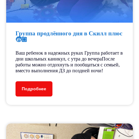
Группа продлённого дня в Скилл плюс
🧒🏼
Ваш ребенок в надежных руках Группа работает в
дни школьных каникул, с утра до вечераПосле
Все события
работы можно отдохнуть и пообщаться с семьей,
вместо выполнения ДЗ до поздней ночи!
Лицензированный
Подробнее
образовательный центр
«СкиллПлюс»
Возможность использовать
материнский капитал и