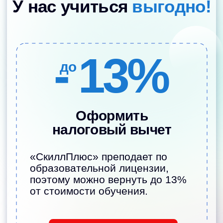
Наши педагоги
—
те, кому родители
доверяют детей