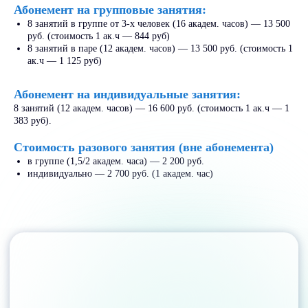
Абонемент на групповые занятия:
Узнать как
8 занятий в группе от 3-х человек (16 академ. часов) — 13 500
руб. (стоимость 1 ак.ч — 844 руб)
8 занятий в паре (12 академ. часов) — 13 500 руб. (стоимость 1
ак.ч — 1 125 руб)
- 100%
до
Абонемент на индивидуальные занятия:
8 занятий (12 академ. часов) — 16 600 руб. (стоимость 1 ак.ч — 1
383 руб).
Использовать
материнский капитал
Стоимость разового занятия (вне абонемента)
в группе (1,5/2 академ. часа) — 2 200 руб.
Можно полностью или частично
индивидуально — 2 700 руб. (1 академ. час)
оплатить обучение с помощью
федерального материнского
капитала.
Узнать как