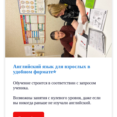
получать налоговый вычет.
Бесплатное входное
тестирование.
Авторская система
подготовки по различным
направлениям.
Английский язык для взрослых в
удобном формате⭐️
Мини-группы до 5 человек.
Опытные педагоги-тьютеры
Обучение строится в соответствии с запросом
уделяют внимание каждому
ученика.
ребёнку.
⠀
Возможны занятия с нулевого уровня, даже если
вы никогда раньше не изучали английский.