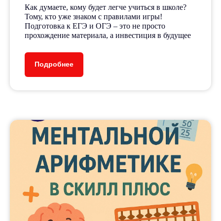
30+
Как думаете, кому будет легче учиться в школе?
Тому, кто уже знаком с правилами игры!
Подготовка к ЕГЭ и ОГЭ – это не просто
прохождение материала, а инвестиция в будущее
направлений и курсов
Подробнее
Результаты
наших
учеников
Наши ученики не только обретают
ценные навыки и знания, но и
достигают впечатляющих
результатов на олимпиадах
и экзаменах, поступают в ВУЗы
своей мечты
Мы гордимся тем, что наши ученики
неоднократно становились