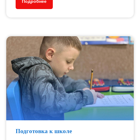
Подробнее
5+
лет работы
250+
детей ежегодно
15+
педагогов
Подготовка к школе