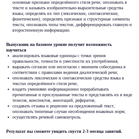
основные признаки определённого стиля речи; опознавать в
тексте и называть изобразительно-выразительные средства
языка; определять их тип (лексические, синтаксические,
фонетические); определять признаки и структурные элементы
текста; опознавать типы текстов; дифференцировать главную и
второстепенную информацию.
У нас учиться
выгодно!
Выпускник на базовом уровне получит возможность
научиться
анализировать языковые единицы с точки зрения
правильности, точности и уместности их употребления;
- 13%
выражать согласие или несогласие с мнением собеседника в
до
соответствии с правилами ведения диалогической речи;
опознавать лексические и синтаксические средства языка в
текстах определённого стиля речи;
владеть умениями информационно перерабатывать
Оформить
прочитанные и прослушанные тексты и представлять их в виде
налоговый вычет
тезисов, конспектов, аннотаций, рефератов;
создавать отзывы и рецензии на предложенный текст;
«СкиллПлюс» преподает по
опознавать типичные случаи несоблюдения языковых норм;
образовательной лицензии,
осуществлять речевой самоконтроль.
поэтому можно вернуть до 13%
от стоимости обучения.
Результат вы сможете увидеть спустя 2-3 месяца занятий.