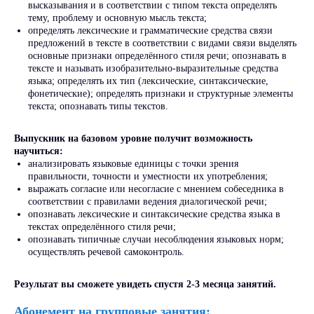
высказывания и в соответствии с типом текста определять
тему, проблему и основную мысль текста;
определять лексические и грамматические средства связи
предложений в тексте в соответствии с видами связи выделять
основные признаки определённого стиля речи; опознавать в
тексте и называть изобразительно-выразительные средства
языка; определять их тип (лексические, синтаксические,
У нас учиться
выгодно!
фонетические); определять признаки и структурные элементы
текста; опознавать типы текстов.
- 13%
Выпускник на базовом уровне получит возможность
до
научиться:
анализировать языковые единицы с точки зрения
правильности, точности и уместности их употребления;
выражать согласие или несогласие с мнением собеседника в
Оформить
соответствии с правилами ведения диалогической речи;
налоговый вычет
опознавать лексические и синтаксические средства языка в
текстах определённого стиля речи;
«СкиллПлюс» преподает по
опознавать типичные случаи несоблюдения языковых норм;
образовательной лицензии,
осуществлять речевой самоконтроль.
поэтому можно вернуть до 13%
от стоимости обучения.
Результат вы сможете увидеть спустя 2-3 месяца занятий.
Абонемент на групповые занятия: