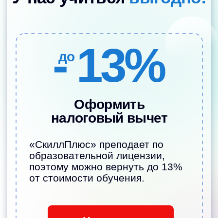
Наши педагоги
—
те, кому родители
доверяют детей