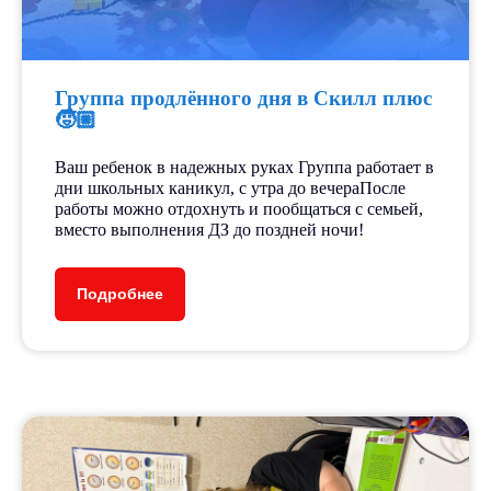
Группа продлённого дня в Скилл плюс
🧒🏼
Ваш ребенок в надежных руках Группа работает в
дни школьных каникул, с утра до вечераПосле
Все события
работы можно отдохнуть и пообщаться с семьей,
вместо выполнения ДЗ до поздней ночи!
Лицензированный
Подробнее
образовательный центр
«СкиллПлюс»
Возможность использовать
материнский капитал и
получать налоговый вычет.