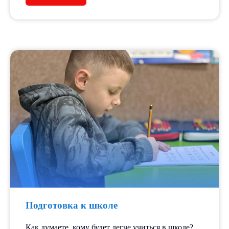
5+
лет работы
250+
детей ежегодно
15+
педагогов
Подготовка к школе
Как думаете, кому будет легче учиться в школе?