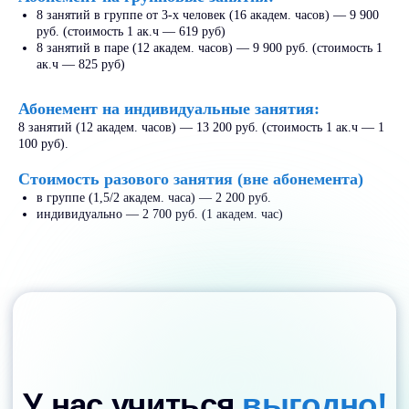
Узнать как
8 занятий в группе от 3-х человек (16 академ. часов) — 9 900
руб. (стоимость 1 ак.ч — 619 руб)
8 занятий в паре (12 академ. часов) — 9 900 руб. (стоимость 1
ак.ч — 825 руб)
- 100%
до
Абонемент на индивидуальные занятия:
8 занятий (12 академ. часов) — 13 200 руб. (стоимость 1 ак.ч — 1
100 руб).
Использовать
материнский капитал
Стоимость разового занятия (вне абонемента)
в группе (1,5/2 академ. часа) — 2 200 руб.
Можно полностью или частично
индивидуально — 2 700 руб. (1 академ. час)
оплатить обучение с помощью
федерального материнского
капитала.
Узнать как