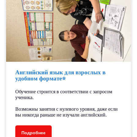
Бесплатное входное
тестирование.
Авторская система
подготовки по различным
направлениям.
Английский язык для взрослых в
удобном формате⭐️
Мини-группы до 5 человек.
Опытные педагоги-тьютеры
Обучение строится в соответствии с запросом
уделяют внимание каждому
ученика.
ребёнку.
⠀
Возможны занятия с нулевого уровня, даже если
вы никогда раньше не изучали английский.
Подробнее