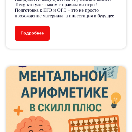
30+
Тому, кто уже знаком с правилами игры!
Подготовка к ЕГЭ и ОГЭ – это не просто
прохождение материала, а инвестиция в будущее
направлений и курсов
Подробнее
Результаты
наших
учеников
Наши ученики не только обретают
ценные навыки и знания, но и
достигают впечатляющих
результатов на олимпиадах
и экзаменах, поступают в ВУЗы
своей мечты
Мы гордимся тем, что наши ученики
неоднократно становились
победителями различных