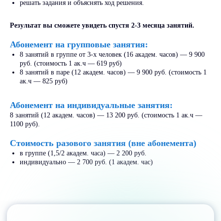
решать задания и объяснять ход решения.
Результат вы сможете увидеть спустя 2-3 месяца занятий.
- 13%
до
Абонемент на групповые занятия:
8 занятий в группе от 3-х человек (16 академ. часов) — 9 900
руб. (стоимость 1 ак.ч — 619 руб)
8 занятий в паре (12 академ. часов) — 9 900 руб. (стоимость 1
Оформить
ак.ч — 825 руб)
налоговый вычет
Абонемент на индивидуальные занятия:
«СкиллПлюс» преподает по
образовательной лицензии,
8 занятий (12 академ. часов) — 13 200 руб. (стоимость 1 ак.ч —
поэтому можно вернуть до 13%
1100 руб).
от стоимости обучения.
Стоимость разового занятия (вне абонемента)
в группе (1,5/2 академ. часа) — 2 200 руб.
Узнать как
индивидуально — 2 700 руб. (1 академ. час)
- 100%
до