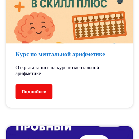
Результаты
наших
учеников
Наши ученики не только обретают
ценные навыки и знания, но и
Курс по ментальной арифметике
достигают впечатляющих
результатов на олимпиадах
Открыта запись на курс по ментальной
и экзаменах, поступают в ВУЗы
арифметике
своей мечты
Мы гордимся тем, что наши ученики
Подробнее
неоднократно становились
победителями различных
образовательных проектов, таких как
«Большая перемена», «Орлята России»
и др.