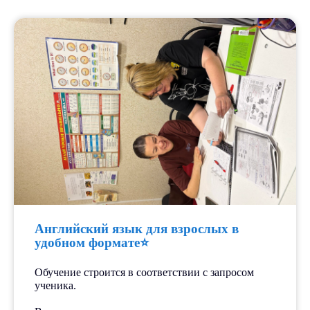
Все события
Лицензированный
образовательный центр
«СкиллПлюс»
Возможность использовать
материнский капитал и
получать налоговый вычет.
Английский язык для взрослых в
удобном формате⭐️
Обучение строится в соответствии с запросом
Бесплатное входное
ученика.
тестирование.
⠀