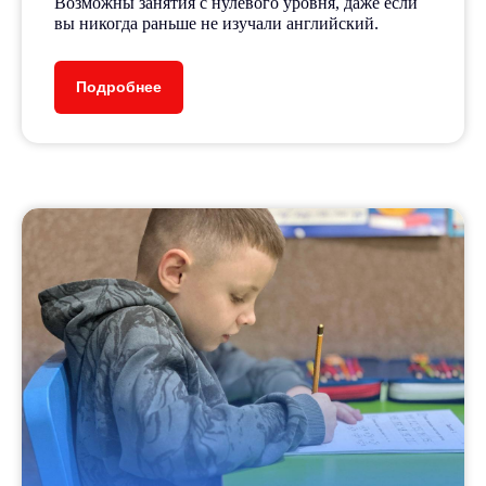
Возможны занятия с нулевого уровня, даже если
вы никогда раньше не изучали английский.
Авторская система
подготовки по различным
направлениям.
Подробнее
Мини-группы до 5 человек.
Опытные педагоги-тьютеры
уделяют внимание каждому
ребёнку.
5+
лет работы