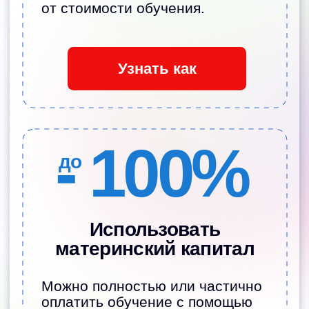
Наши педагоги
—
те, кому родители
доверяют детей