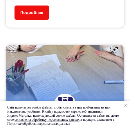
Расписание занятий
Расписание занятий выстраивается
Подробнее
в зависимости от смены ученика, и
графика работы педагога.
Узнать расписание
Система лояльности
Мы ценим всех наших клиентов
и поддерживаем систему
лояльности, предлагая выгодные
Сайт использует cookie-файлы, чтобы сделать ваше пребывание на нем
абонементы в нашем центре.
максимально удобным. К cайту подключен сервис веб-аналитики
Яндекс.Метрика, использующий cookie-файлы. Оставаясь на сайте, вы даете
свое
согласие на обработку персональных данных
в порядке, указанном в
Политике обработки персональных данных