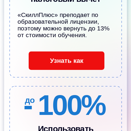
Наши педагоги
—
те, кому родители
доверяют детей