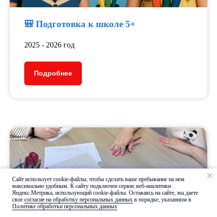
🎒 Подготовка к школе 5+
Расписание занятий
2025 - 2026 год
Расписание занятий выстраивается
в зависимости от смены ученика, и
графика работы педагога.
Подробнее
Узнать расписание
Система лояльности
Сайт использует cookie-файлы, чтобы сделать ваше пребывание на нем
максимально удобным. К cайту подключен сервис веб-аналитики
Яндекс.Метрика, использующий cookie-файлы. Оставаясь на сайте, вы даете
Мы ценим всех наших клиентов
свое
согласие на обработку персональных данных
в порядке, указанном в
и поддерживаем систему
Политике обработки персональных данных
лояльности, предлагая выгодные