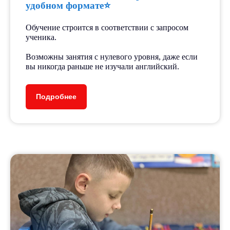
удобном формате⭐️
Бесплатное входное
тестирование.
Обучение строится в соответствии с запросом
ученика.
⠀
Возможны занятия с нулевого уровня, даже если
Авторская система
вы никогда раньше не изучали английский.
подготовки по различным
направлениям.
Подробнее
Мини-группы до 5 человек.
Опытные педагоги-тьютеры
уделяют внимание каждому
ребёнку.