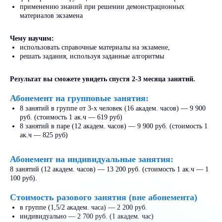
применению знаний при решении демонстрационных
материалов экзамена
У нас учиться
выгодно!
Чему научим:
использовать справочные материалы на экзамене,
решать задания, используя заданные алгоритмы
- 13%
Результат вы сможете увидеть спустя 2-3 месяца занятий.
до
Абонемент на групповые занятия:
8 занятий в группе от 3-х человек (16 академ. часов) — 9 900
Оформить
руб. (стоимость 1 ак.ч — 619 руб)
налоговый вычет
8 занятий в паре (12 академ. часов) — 9 900 руб. (стоимость 1
ак.ч — 825 руб)
«СкиллПлюс» преподает по
образовательной лицензии,
Абонемент на индивидуальные занятия:
поэтому можно вернуть до 13%
от стоимости обучения.
8 занятий (12 академ. часов) — 13 200 руб. (стоимость 1 ак.ч — 1
100 руб).
Стоимость разового занятия (вне абонемента)
Узнать как
в группе (1,5/2 академ. часа) — 2 200 руб.
индивидуально — 2 700 руб. (1 академ. час)