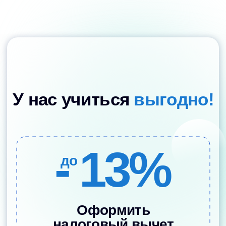
- 100%
до
Использовать
материнский капитал
Можно полностью или частично
оплатить обучение с помощью
федерального материнского
капитала.
Узнать как