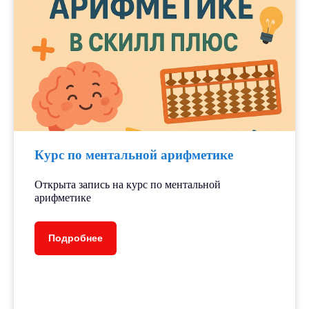
Результаты
наших
учеников
Наши ученики не только обретают
Курс по ментальной арифметике
ценные навыки и знания, но и
достигают впечатляющих
результатов на олимпиадах
Открыта запись на курс по ментальной
и экзаменах, поступают в ВУЗы
арифметике
своей мечты
Мы гордимся тем, что наши ученики
Подробнее
неоднократно становились
победителями различных
образовательных проектов, таких как
«Большая перемена», «Орлята России»
и др.