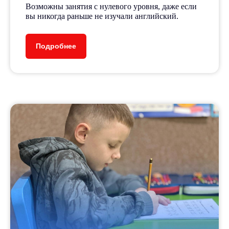
Бесплатное входное
Возможны занятия с нулевого уровня, даже если
тестирование.
вы никогда раньше не изучали английский.
Подробнее
Авторская система
подготовки по различным
направлениям.
Мини-группы до 5 человек.
Опытные педагоги-тьютеры
уделяют внимание каждому
ребёнку.
5+