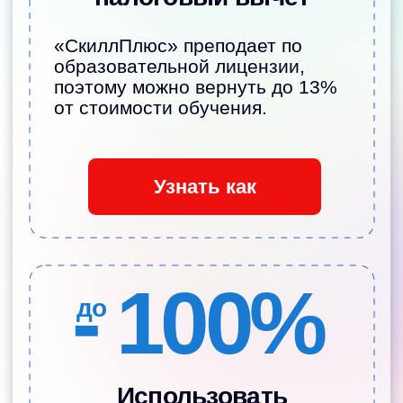
Наши педагоги
—
те, кому родители
доверяют детей