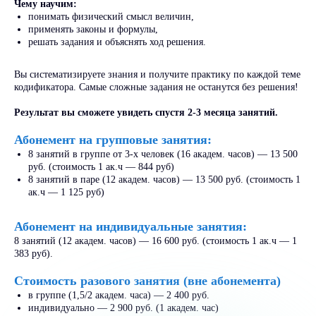
Чему научим:
понимать физический смысл величин,
применять законы и формулы,
решать задания и объяснять ход решения.
У нас учиться
выгодно!
Вы систематизируете знания и получите практику по каждой теме
кодификатора. Самые сложные задания не останутся без решения!
- 13%
Результат вы сможете увидеть спустя 2-3 месяца занятий.
до
Абонемент на групповые занятия:
8 занятий в группе от 3-х человек (16 академ. часов) — 13 500
Оформить
руб. (стоимость 1 ак.ч — 844 руб)
налоговый вычет
8 занятий в паре (12 академ. часов) — 13 500 руб. (стоимость 1
ак.ч — 1 125 руб)
«СкиллПлюс» преподает по
образовательной лицензии,
Абонемент на индивидуальные занятия:
поэтому можно вернуть до 13%
от стоимости обучения.
8 занятий (12 академ. часов) — 16 600 руб. (стоимость 1 ак.ч — 1
383 руб).
Стоимость разового занятия (вне абонемента)
Узнать как
в группе (1,5/2 академ. часа) — 2 400 руб.
индивидуально — 2 900 руб. (1 академ. час)