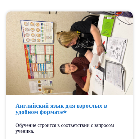
Все события
Лицензированный
образовательный центр
«СкиллПлюс»
Английский язык для взрослых в
Возможность использовать
удобном формате⭐️
материнский капитал и
получать налоговый вычет.
Обучение строится в соответствии с запросом
ученика.
⠀