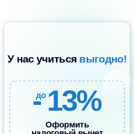
- 100%
до
Использовать
материнский капитал
Можно полностью или частично
оплатить обучение с помощью
федерального материнского
капитала.
Узнать как