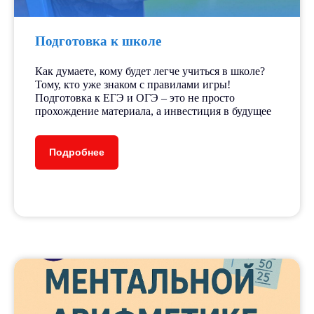
лет работы
Подготовка к школе
250+
Как думаете, кому будет легче учиться в школе?
Тому, кто уже знаком с правилами игры!
Подготовка к ЕГЭ и ОГЭ – это не просто
прохождение материала, а инвестиция в будущее
детей ежегодно
Подробнее
15+
педагогов
30+
направлений и курсов